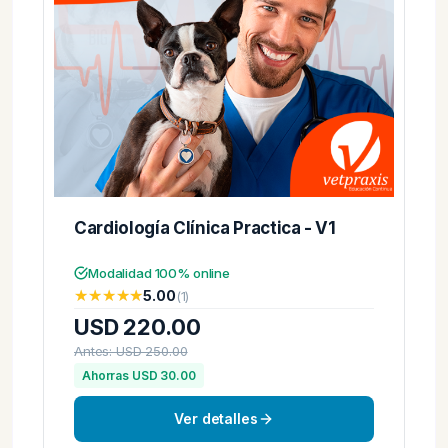
Cardiología Clínica Practica - V1
Modalidad 100% online
★★★★★
★★★★★
5.00
(1)
USD 220.00
Antes: USD 250.00
Ahorras USD 30.00
Ver detalles