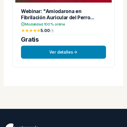
Webinar: "Amiodarona en
Fibrilación Auricular del Perro...
Modalidad 100% online
★★★★★
★★★★★
5.00
(1)
Gratis
Ver detalles