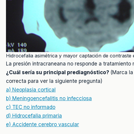
Hidrocefalia asimétrica y mayor captación de contraste 
La presión intracraneana no responde a tratamiento 
¿Cuál sería su principal prediagnóstico?
(Marca la
correcta para ver la siguiente pregunta)
a) Neoplasia cortical
b) Meningoencefalitis no infecciosa
c) TEC no informado
d) Hidrocefalia primaria
e) Accidente cerebro vascular