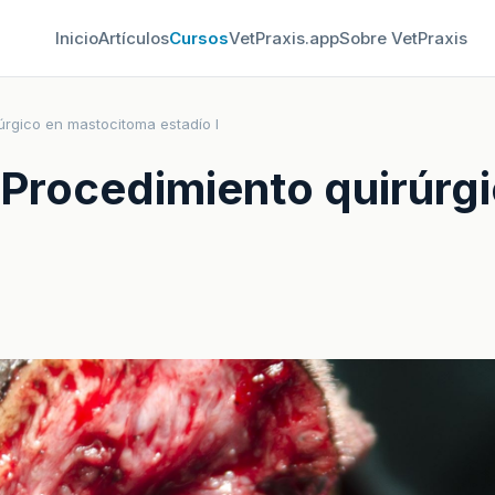
Inicio
Artículos
Cursos
VetPraxis.app
Sobre VetPraxis
rúrgico en mastocitoma estadío I
: Procedimiento quirúr