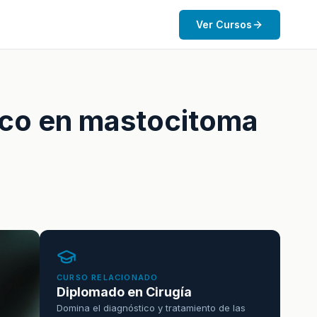
Ver Cursos
gico en mastocitoma
CURSO RELACIONADO
Diplomado en Cirugía
Domina el diagnóstico y tratamiento de las