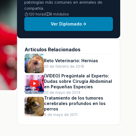
patologías más comunes en animales de
compañía.
120 horas
8 módulos
Ver Diplomado
Artículos Relacionados
Reto Veterinario: Hernias
20 de febrero de 2018
(VIDEO) Pregúntale al Experto:
Dudas sobre Cirugía Abdominal
en Pequeñas Especies
20 de mayo de 2014
Tratamiento de los tumores
cerebrales profundos en los
perros
6 de mayo de 2011