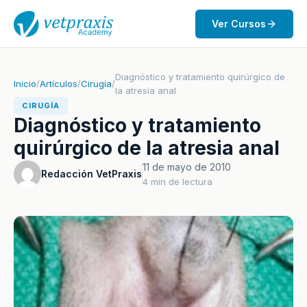
Ver Cursos
Diagnóstico y tratamiento quirúrgico de
Inicio
/
Artículos
/
Cirugía
/
la atresia anal
CIRUGÍA
Diagnóstico y tratamiento
quirúrgico de la atresia anal
11 de mayo de 2010
Redacción VetPraxis
4 min de lectura