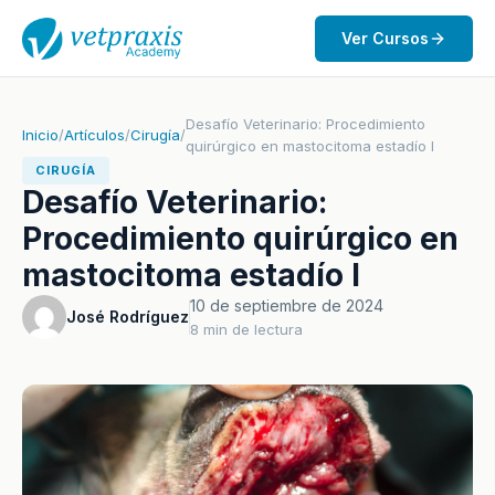
Ver Cursos
Desafío Veterinario: Procedimiento
Inicio
/
Artículos
/
Cirugía
/
quirúrgico en mastocitoma estadío I
CIRUGÍA
Desafío Veterinario:
Procedimiento quirúrgico en
mastocitoma estadío I
10 de septiembre de 2024
José Rodríguez
8 min de lectura