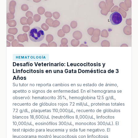
HEMATOLOGÍA
Desafío Veterinario: Leucocitosis y
Linfocitosis en una Gata Doméstica de 3
Años
Su tutor no reporta cambios en su estado de ánimo,
apetito o signos de enfermedad. En el hemograma se
observó: hematocrito 35%, hemoglobina 12.5 g/dL,
recuento de glóbulos rojos 7.2 mill/uL, proteínas totales
7.2 g/dL, plaquetas 110,000/µL, recuento de glóbulos
blancos 18,600/uL (neutrófilos 8,000/uL, linfocitos
10,000/uL, eosinófilos 300/uL, monocitos 300/uL). El
test rápido para leucemia y sida fue negativo. El
leucograma mostró leucocitosis con linfocitosis