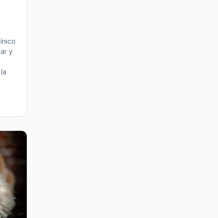
línico
ar y
la