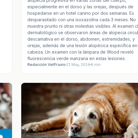
alopecia progresiva en varias zonas del cuerpo,
especialmente en el dorso y las orejas, después de
hospedarse en un hotel canino por dos semanas. Es
desparasitado con una isoxazolina cada 3 meses. No
muestra prurito ni otras molestias visibles. Al examen c
dermatológico se observaron áreas de alopecia circul
descamativa en el dorso, abdomen, extremidades, y
orejas, además de una lesión alopécica específica en 
cabeza. Un examen con la lámpara de Wood reveló
fluorescencia verde manzana en estas lesiones.
Redacción VetPraxis
22 May, 2024
6 min