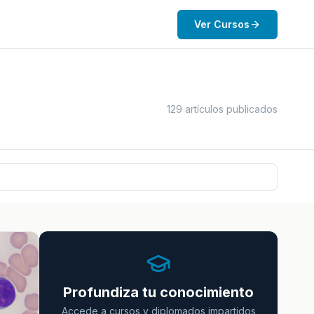
Ver Cursos
129 artículos publicados
Profundiza tu conocimiento
Accede a cursos y diplomados impartidos