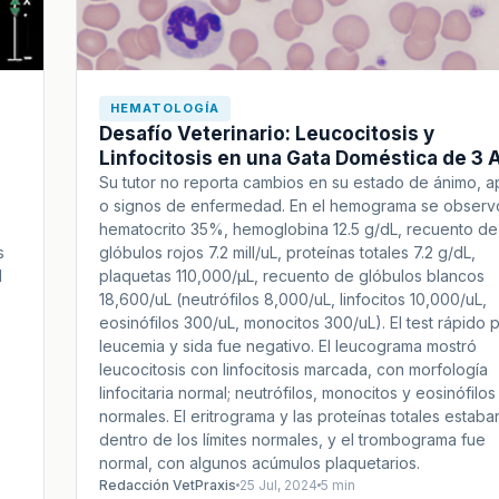
HEMATOLOGÍA
Desafío Veterinario: Leucocitosis y
Linfocitosis en una Gata Doméstica de 3 
,
Su tutor no reporta cambios en su estado de ánimo, a
o signos de enfermedad. En el hemograma se observ
hematocrito 35%, hemoglobina 12.5 g/dL, recuento de
s
glóbulos rojos 7.2 mill/uL, proteínas totales 7.2 g/dL,
l
plaquetas 110,000/µL, recuento de glóbulos blancos
18,600/uL (neutrófilos 8,000/uL, linfocitos 10,000/uL,
eosinófilos 300/uL, monocitos 300/uL). El test rápido 
leucemia y sida fue negativo. El leucograma mostró
leucocitosis con linfocitosis marcada, con morfología
linfocitaria normal; neutrófilos, monocitos y eosinófilos
normales. El eritrograma y las proteínas totales estaba
dentro de los límites normales, y el trombograma fue
normal, con algunos acúmulos plaquetarios.
Redacción VetPraxis
25 Jul, 2024
5 min