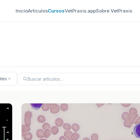
Inicio
Artículos
Cursos
VetPraxis.app
Sobre VetPraxis
ntes