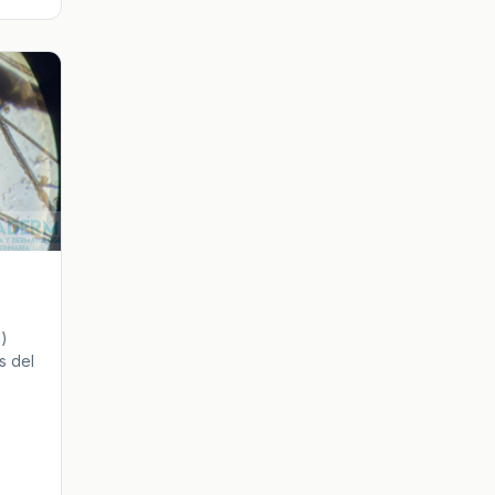
)
s del