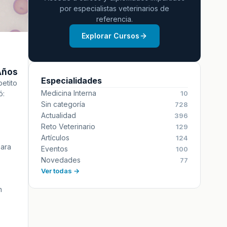
por especialistas veterinarios de
referencia.
Explorar Cursos
Años
Especialidades
petito
Medicina Interna
ó:
10
Sin categoría
728
Actualidad
396
Reto Veterinario
129
Artículos
124
para
Eventos
100
Novedades
77
Ver todas →
n