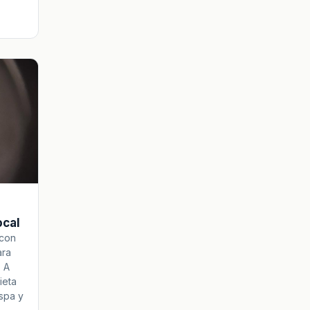
ocal
 con
ara
. A
ieta
aspa y